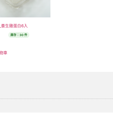
_養生雞蛋白6入
庫存：30 件
0
物車