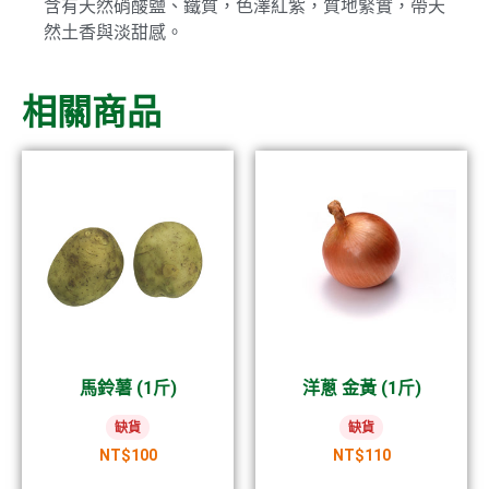
含有天然硝酸鹽、鐵質，色澤紅紫，質地緊實，帶天
然土香與淡甜感。
相關商品
馬鈴薯 (1斤)
洋蔥 金黃 (1斤)
缺貨
缺貨
NT$
100
NT$
110