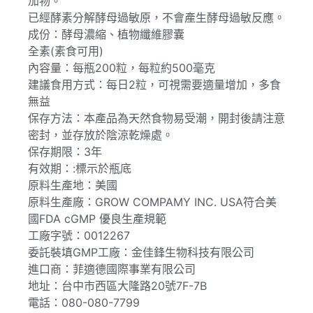
加物。
已經酵素分解酵母過敏原，不會產生酵母過敏反應。
成份：酵母濃縮、植物纖維膠囊
全素(素食可用)
內容量：每瓶200粒，每粒約500毫克
建議食用方式：每日2粒，可視需要適量增加，多食
無益
保存方法：本產品為天然食物易受潮，開封後請注意
密封，並存放於陰涼乾燥處。
保存期限：3年
有效期：:標示於瓶底
原料生產地：美國
原料生產廠：GROW COMPAMY INC. USA符合美
國FDA cGMP 優良生產規範
工廠字號：0012267
委託裝填GMP工廠：金佳鋒生物科技有限公司
進口商：菲適德國際事業有限公司
地址：台中市西區大隆路20號7F-7B
電話：080-080-7799