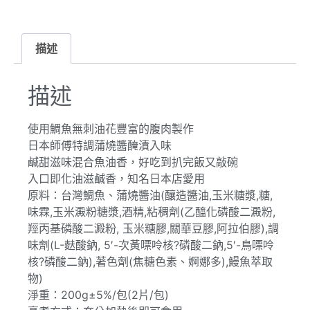
描述
描述
使用鯛魚無刺油花豐富的腹肉製作
日本師傅特調蒲燒醬醃漬入味
鹹甜滋味混合魚油香，好吃到扒完飯又敲碗
入口即化油滋鹹香，知名日本店愛用
原料：台灣鯛魚、蒲燒醬油(釀造醬油,玉米糖漿,糖,
味霖,玉米澱粉糖漿,酒精,粘稠劑(乙醯化磷酸二澱粉,
羥丙基磷酸二澱粉, 玉米糖膠,關華豆膠,阿拉伯膠),調
味劑(L-麩酸鈉, 5′-次黃嘌呤核?磷酸二鈉,5′-鳥嘌呤
核?磷酸二鈉),著色劑(焦糖色素、婀娜多),鰻魚萃取
物)
淨重：200g±5%/包(2片/包)