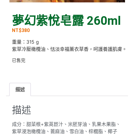
夢幻紫悅皂露 260ml
NT$
380
重量：315 g
紫草冷壓橄欖油、恬淡幸福薰衣草香，呵護養護肌膚。
已售完
描述
描述
成分：甜菜根+紫萵苣汁、米胚芽油、乳果木果脂、
紫草浸泡橄欖油、蓖麻油、雪白油、棕櫚脂、椰子