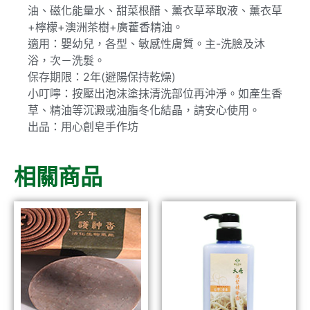
油、磁化能量水、甜菜根醋、薰衣草萃取液、薰衣草
+檸檬+澳洲茶樹+廣藿香精油。
適用：嬰幼兒，各型、敏感性膚質。主-洗臉及沐
浴，次－洗髮。
保存期限：2年(避陽保持乾燥)
小叮嚀：按壓出泡沫塗抹清洗部位再沖淨。如產生香
草、精油等沉澱或油脂冬化結晶，請安心使用。
出品：用心創皂手作坊
相關商品