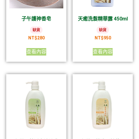
子午護神香皂
天癒洗髮精華露 450ml
缺貨
缺貨
NT$
280
NT$
950
查看內容
查看內容