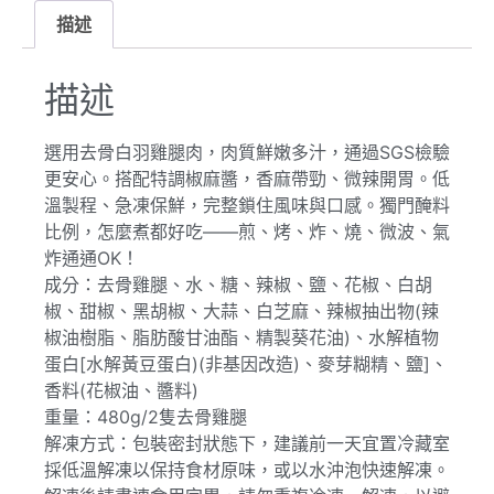
描述
描述
選用去骨白羽雞腿肉，肉質鮮嫩多汁，通過SGS檢驗
更安心。搭配特調椒麻醬，香麻帶勁、微辣開胃。低
溫製程、急凍保鮮，完整鎖住風味與口感。獨門醃料
比例，怎麼煮都好吃——煎、烤、炸、燒、微波、氣
炸通通OK！
成分：去骨雞腿、水、糖、辣椒、鹽、花椒、白胡
椒、甜椒、黑胡椒、大蒜、白芝麻、辣椒抽出物(辣
椒油樹脂、脂肪酸甘油酯、精製葵花油)、水解植物
蛋白[水解黃豆蛋白)(非基因改造)、麥芽糊精、鹽]、
香料(花椒油、醬料)
重量：480g/2隻去骨雞腿
解凍方式：包裝密封狀態下，建議前一天宜置冷藏室
採低溫解凍以保持食材原味，或以水沖泡快速解凍。