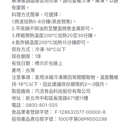
解凍後請盡速食用完畢，請勿重複冷凍、解凍，以避
免變質。
料理方式簡單，可選擇：
1.微波加熱5-8分鐘(表皮微焦)。
2.平底鍋不倒油煎至雙面微焦金黃即可。
3.烤箱預熱溫度200℃加熱20至30分鐘。
4.氣炸鍋温度200℃加熱15分鐘即可。
保存方式：冷凍-18℃以下
保存期限：1年
有效日期：標示於包裝上
產地：台灣
注意事項：家用冰箱冷凍庫因常開關取物，溫度難維
持-18℃以下，因此建議保存期限約2～3個月。
製造廠商：巧活食品科技股份有限公司
地址：新北市中和區板南路671號11樓
電話：0800-801-555
食品業者登錄字號： F-128632077-00000-8
投保產品責任險字號：1000字第06PR000298